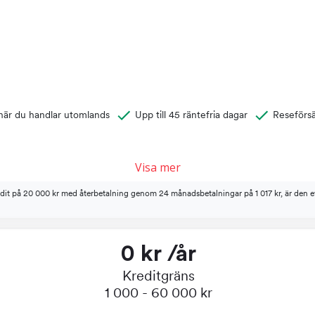
 när du handlar utomlands
Upp till 45 räntefria dagar
Reseförsä
Visa mer
redit på 20 000 kr med återbetalning genom 24 månadsbetalningar på 1 017 kr, är den e
0 kr /år
Kreditgräns
1 000 - 60 000 kr