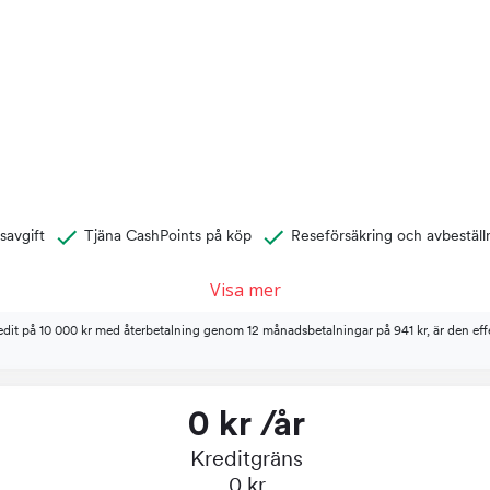
savgift
Tjäna CashPoints på köp
Reseförsäkring och avbeställ
Visa mer
edit på 10 000 kr med återbetalning genom 12 månadsbetalningar på 941 kr, är den effe
0 kr /år
Kreditgräns
0 kr