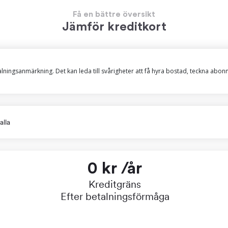
Få en bättre översikt
Jämför kreditkort
talningsanmärkning. Det kan leda till svårigheter att få hyra bostad, teckna abo
alla
0 kr /år
Kreditgräns
Efter betalningsförmåga