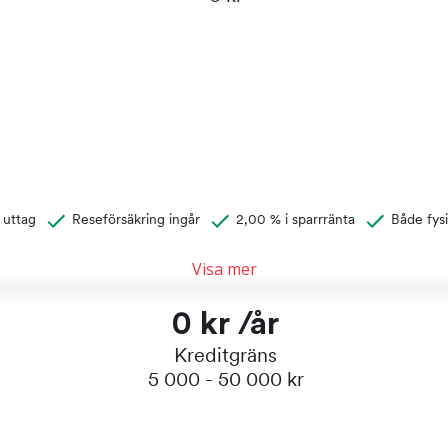
& uttag
Reseförsäkring ingår
2,00 % i sparrränta
Både fysi
Visa mer
0 kr /år
Kreditgräns
5 000 - 50 000 kr