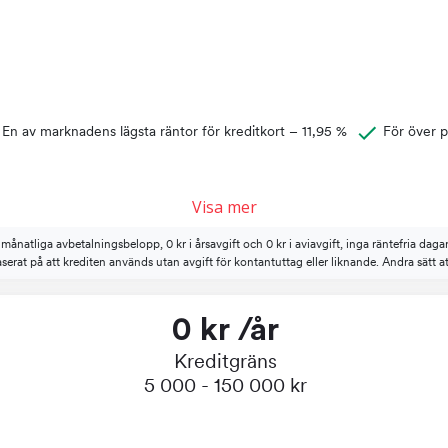
En av marknadens lägsta räntor för kreditkort – 11,95 %
För över p
Visa mer
tliga avbetalningsbelopp, 0 kr i årsavgift och 0 kr i aviavgift, inga räntefria dagar u
serat på att krediten används utan avgift för kontantuttag eller liknande. Andra sätt at
0 kr /år
Kreditgräns
5 000 - 150 000 kr