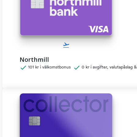
Northmill
101 kr i välkomstbonus
0 kr i avgifter, valutapåslag 