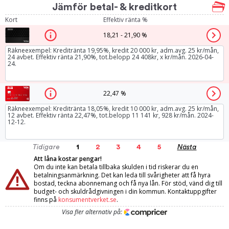
Jämför betal- & kreditkort
Kort
Effektiv ränta %
18,21 - 21,90 %
Räkneexempel: Kreditränta 19,95%, kredit 20 000 kr, adm.avg. 25 kr/mån,
24 avbet. Effektiv ränta 21,90%, tot.belopp 24 408kr, x kr/mån. 2026-04-
24.
22,47 %
Räkneexempel: Kreditränta 18,05%, kredit 10 000 kr, adm.avg. 25 kr/mån,
12 avbet. Effektiv ränta 22,47%, tot.belopp 11 141 kr, 928 kr/mån. 2024-
12-12.
Tidigare
1
2
3
4
5
Nästa
Att låna kostar pengar!
Om du inte kan betala tillbaka skulden i tid riskerar du en
betalningsanmärkning. Det kan leda till svårigheter att få hyra
bostad, teckna abonnemang och få nya lån. För stöd, vänd dig till
budget- och skuldrådgivningen i din kommun. Kontaktuppgifter
finns på
konsumentverket.se
.
Visa fler alternativ på: